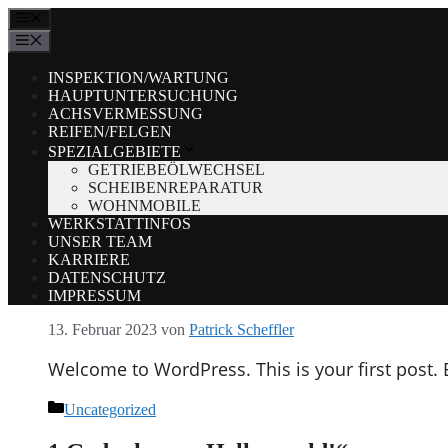
Zum
MENÜ
Inhalt
MENÜ
springen
INSPEKTION/WARTUNG
HAUPTUNTERSUCHUNG
ACHSVERMESSUNG
REIFEN/FELGEN
SPEZIALGEBIETE
GETRIEBEÖLWECHSEL
SCHEIBENREPARATUR
WOHNMOBILE
WERKSTATTINFOS
UNSER TEAM
KARRIERE
DATENSCHUTZ
IMPRESSUM
13. Februar 2023
von
Patrick Scheffler
Welcome to WordPress. This is your first post. Ed
Kategorien
Uncategorized